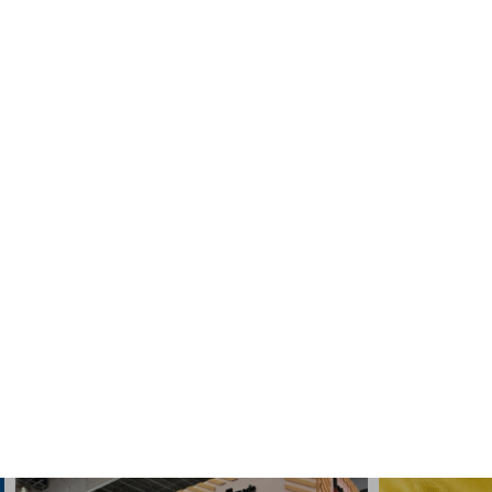
Motor:
gasolina, diesel
SAE
5W-30
API
SN / CF
ACEA
C3
APRENDE MÁS
MOSTRAR MÁS
Noticias