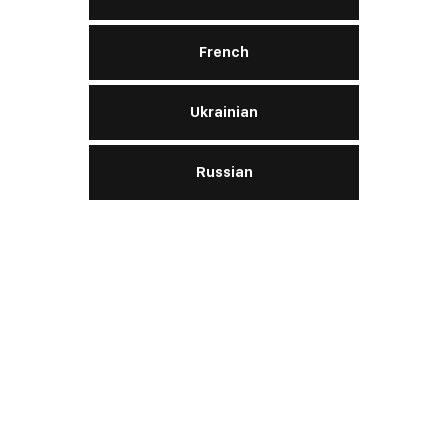
Hightec Hybrid 0W‑20
French
Ukrainian
Motor:
gasolina
Russian
SAE
0W-20
API
SN
ACEA
A1/B1
APRENDE MÁS
Hightec Plus C5 0W‑20