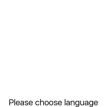
frenos
SAE
J1704
ISO
4925 Class 4
APRENDE MÁS
Wolver DOT 3 Líquido de
frenos
Please choose language