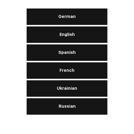
SAE
J1703
ISO
4925 Class 3
German
English
APRENDE MÁS
Spanish
French
Antifreeze & Coolant
Ready to Use WG12+
Ukrainian
Russian
Motor:
gasolina, diesel
SAE
J1034