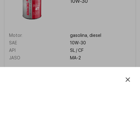
10W‑30
Motor:
gasolina, diesel
SAE
10W-30
API
SL / CF
JASO
MA-2
APRENDE MÁS
Four Stroke Racing 4T
10W‑40 (Synthetic)