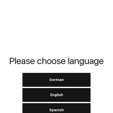
LERN MEHR
WL‑40 Multi‑Purpose
Spray
Please choose language
DIN
---
German
English
LERN MEHR
Spanish