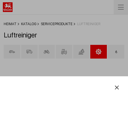
HEIMAT
KATALOG
SERVICEPRODUKTE
LUFTREINIGER
Luftreiniger
FILTER
Motor Flush Adapter