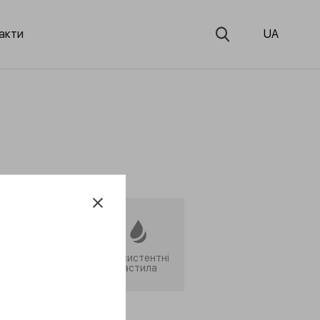
акти
UA
Сервісні
Консистентні
продукти
мастила