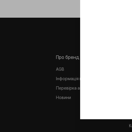
Про бренд
П
AGB
Л
Інформація про компанію
К
Перевірка автентичності
М
Новини
А
І
С
К