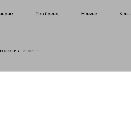
нерам
Про бренд
Новини
Конт
ПРОДУКТИ
ОЧИЩУВАЧІ
Мототехніка
Аграрна техніка
Індустріальне
устаткування