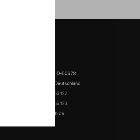
Контакти
Im Zollhafen 24, Köln, D-50678
Nordrhein Westfalen Deutschland
tel/fax:
+49 221 982 53 122
tel/fax:
+49 221 982 53 123
e-mail:
info@wolverlab.de