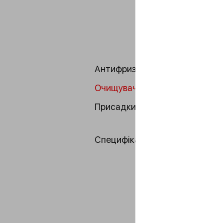
Антифризи
Очищувачі
Присадки
Специфікації DIN
---