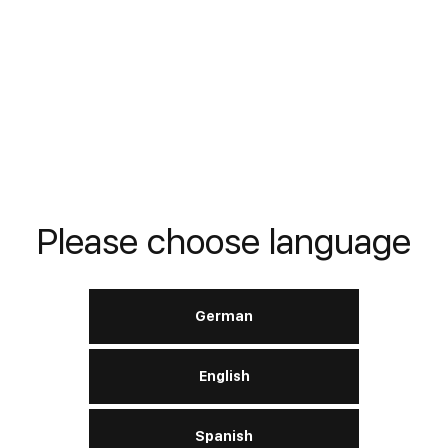
APRENDE MÁS
WL‑40 Multi‑Purpose
Spray
Please choose language
DIN
---
German
English
APRENDE MÁS
Spanish