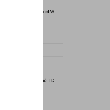
Gleitbahnöl W
220
SO
VG 68
LERN MEHR
Turbinenöl TD
68
SO
VG 68