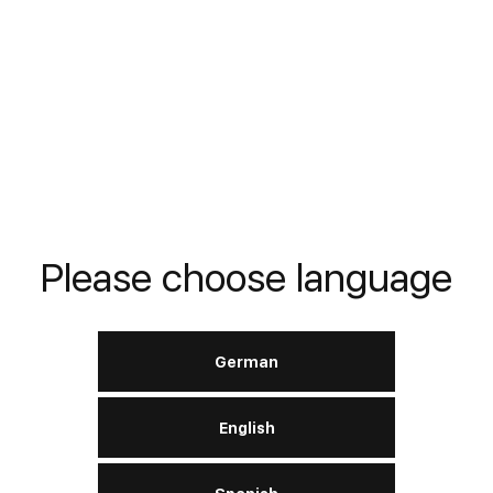
ProTex W 22
ISO
VG 22
I
LERN MEHR
Please choose language
Gleitbahnöl W
German
68
English
ISO
VG 68
I