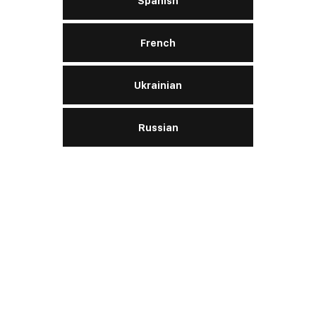
Spanish
LERN MEHR
French
Ukrainian
Turbinenöl TD
Russian
46
ISO
VG 46
I
LERN MEHR
Vakuumpumpenöl