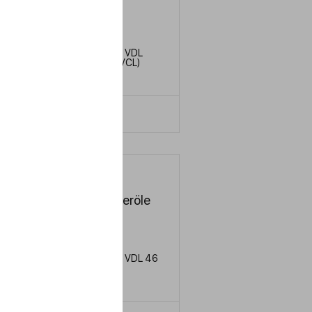
VG 150
DIN 51506 VDL
IN
150 (VBL, VCL)
LERN MEHR
Verdichteröle
VG 68
DIN 51506 VDL 46
IN
(VBL, VCL)