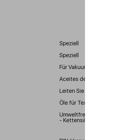
Speziell
Speziell
Für Vakuumpumpen
Aceites de turbina
Leiten Sie Öle
Öle für Textilmaschinen
Umweltfreundliche Schmierstof
- Kettensägenöle