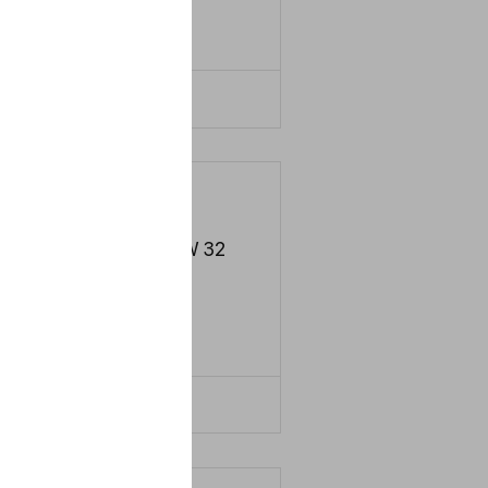
LERN MEHR
ProTex W 32
SO
VG 32
LERN MEHR