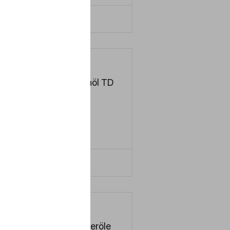
LERN MEHR
Turbinenöl TD
32
SO
VG 32
LERN MEHR
Verdichteröle