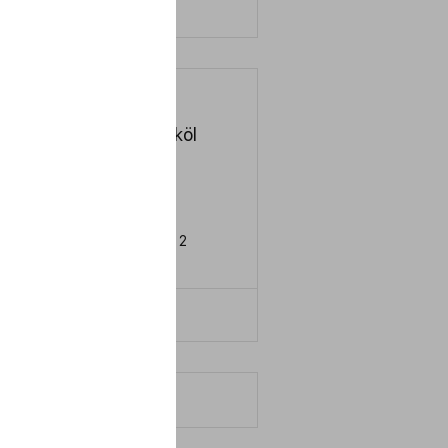
LERN MEHR
Hydrauliköl
HLP 100
SO
HM
IN
51524 Teil 2
LERN MEHR