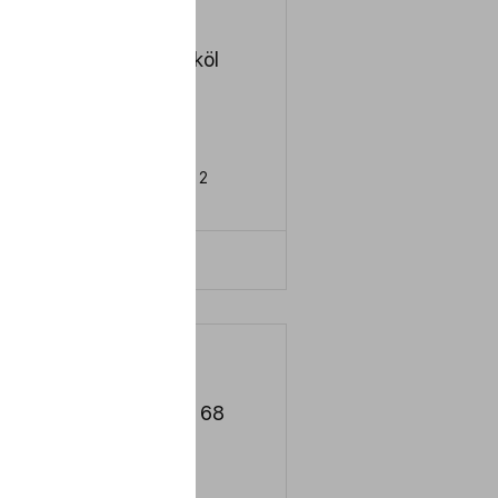
Hydrauliköl
HLP 68
SO
HM
IN
51524 Teil 2
LERN MEHR
Sägeket 68
SO
VG 68