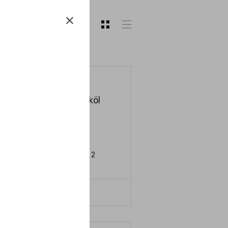
Hydrauliköl
HLP 46
SO
HM
IN
51524 Teil 2
LERN MEHR