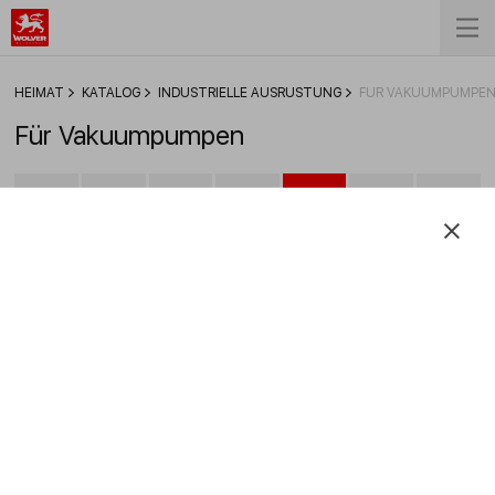
HEIMAT
KATALOG
INDUSTRIELLE AUSRÜSTUNG
FÜR VAKUUMPUMPE
Für Vakuumpumpen
FILTER
Vakuumpumpenöl W 110