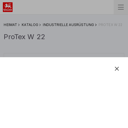
HEIMAT
KATALOG
INDUSTRIELLE AUSRÜSTUNG
PROTEX W 22
ProTex W 22