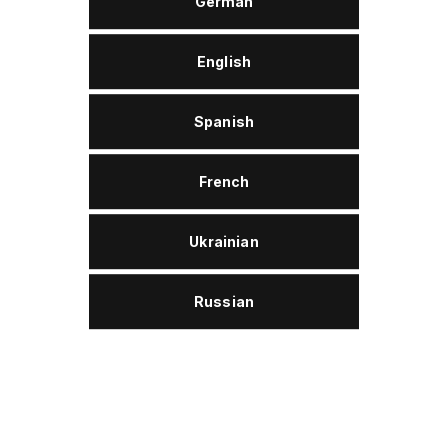
German
English
TOLERANZEN UND KONFORMITÄT
Spanish
Groz-Beckert KG
French
Entsorgung
Wolver ProTex W 22 ist der Altölkategorie 2
zuzuordnen und ist damit entsorgungssicher.
Ukrainian
Russian
Beschreibung
Wolver ProTex W 22 ist ein Spezialschmierstoff auf
Basis hochwertiger mineralischer Grundöle. Spezielle