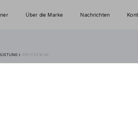
tner
Über die Marke
Nachrichten
Kont
SRÜSTUNG
PROTEX W 46
Spezifikationen
ISO:
V