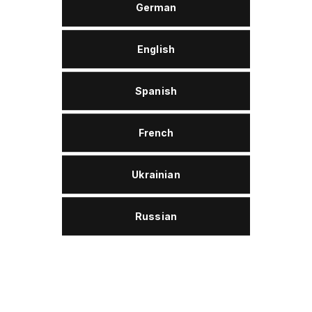
German
tölkategorie 2 zuzuordnen
Wolver ProTex W 46 ist ein
r.
hochwertiger mineralischer
English
gewährleisten einen sehr g
Schmierung von Nadeln un
Spanish
Flachstrickmaschinen.
Das Produkt emulgiert schn
French
Textilindustrie üblicherwe
sichern somit eine gute A
Textilien.
Ukrainian
Anwendungsbereiche
Als auswaschbare Hochl
Russian
geeignet zur Sprüh- od
und Platinen bei Rund- 
für andere Schmierstelle
Vorrangiger Einsatz als 
Nadeln und Platinen.