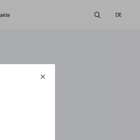
akte
DE
:
G 46