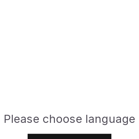
Verfügbare Ve
208L
EINE FRAGE 
Technisches Da
Please choose language
Beschreibung