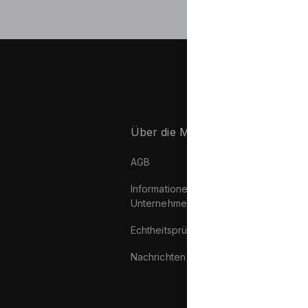
Über die Marke
P
AGB
L
Informationen über das
N
Unternehmen
M
Echtheitsprüfung
L
Nachrichten
I
S