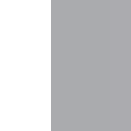
rpackung
STELLEN
tenblatt (TDS)