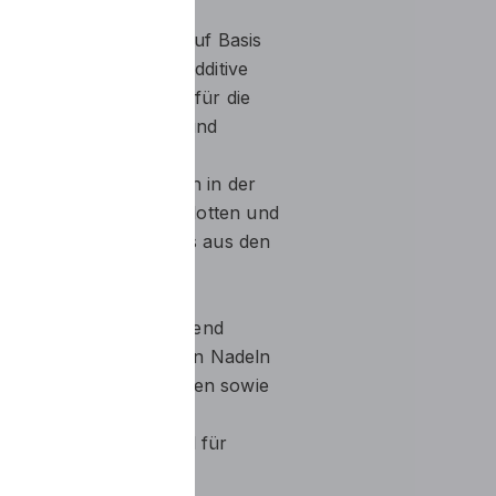
 Spezialschmierstoff auf Basis
 Grundöle. Spezielle Additive
uten Verschleißschutz für die
d Platinen bei Rund- und
ell mit Wasser und den in der
ise eingesetzten Waschflotten und
uswaschbarkeit des Öles aus den
eistungsöle hervorragend
er Druckschmierung von Nadeln
und Flachstrickmaschinen sowie
n mit Textilkontakt.
Einlauf- und Rundlauföl für