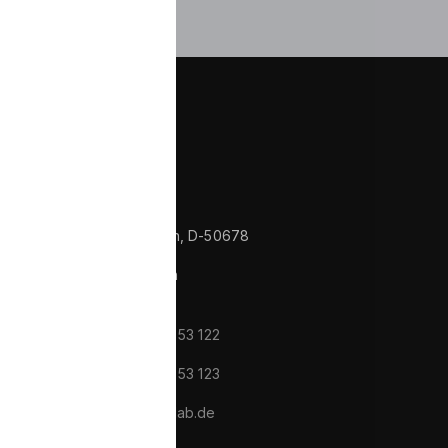
Kontakte
Im Zollhafen 24, Köln, D-50678
Nordrhein Westfalen
Deutschland
tel/fax:
+49 221 982 53 122
tel/fax:
+49 221 982 53 123
e-mail:
info@wolverlab.de