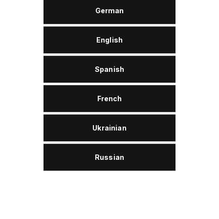
German
ДОПУСКИ И СООТВЕТСТВИЯ
English
Voith Turbo
DIN 51515-1 (L-TD)
Spanish
Siemens (Turbinenöl)
French
Утилизация
Ukrainian
Wovler Turbinenöl TD 32 ist der Altölkategorie 2
zuzuordnen und ist damit entsorgungssicher.
Russian
Описание
Wolver Turbinenöl TD 32 bestehen aus hochwertigen