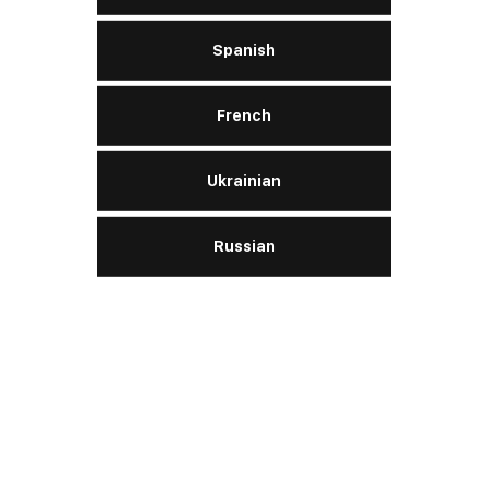
Spanish
Tirex HT2
French
Ukrainian
NLGI
2
ISO
L-XBGFB 2 / LB/GC
Russian
DIN
KP2S-25
ПОДРОБНЕЕ
​Silicone Spray 028