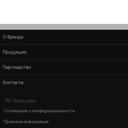
О бренде
AGB
Продукция
Информация о компании
Легковой транспорт
Партнерство
Проверка аутентичности
Коммерческий транспорт
Стать дистрибютором
Новости
Контакты
Мототехника
Мерчендайзинг
Im Zollhafen 24, Köln, D-50678
Аграрная техника
FAQ
Nordrhein Westfalen Deutschland
Индустриальное оборудование
Соглашение о конфиденциальности
tel/fax:
+49 221 982 53 122
Сервисные продукты
Правовая информация
tel/fax:
+49 221 982 53 123
Консистентные смазки