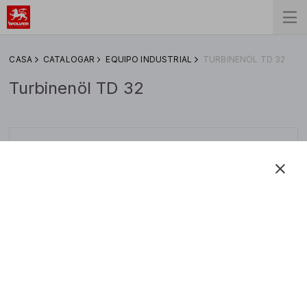
СASA
CATALOGAR
EQUIPO INDUSTRIAL
TURBINENÖL TD 32
Turbinenöl TD 32