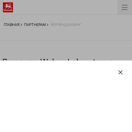
ГЛАВНАЯ
ПАРТНЕРАМ
МЕРЧЕНДАЙЗИНГ
Логотипы Wolver Laboratory в
формате EPS