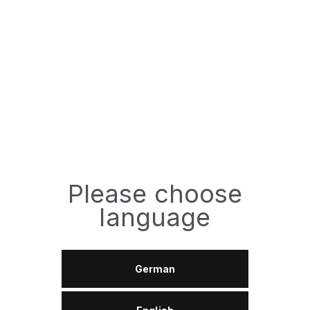
Спецификации:
ISO:
VG 46
Доступная фасовка
Please choose
208л
language
ЗАДАТЬ ВОПРОС
German
Технический паспорт (TDS)