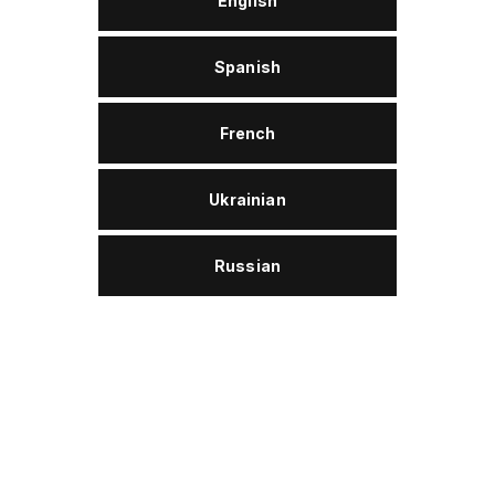
English
Spanish
Утилизация
Wolver ProTex W 46 ist der Altölkategorie 2
zuzuordnen und ist damit entsorgungssicher.
French
Ukrainian
Описание
Russian
Wolver ProTex W 46 ist ein Spezialschmierstoff auf
Basis hochwertiger mineralischer Grundöle. Spezielle
Additive gewährleisten einen sehr guten
Verschleißschutz für die Schmierung von Nadeln und
Platinen bei Rund- und Flachstrickmaschinen.
Das Produkt emulgiert schnell mit Wasser und den in
der Textilindustrie üblicherweise eingesetzten