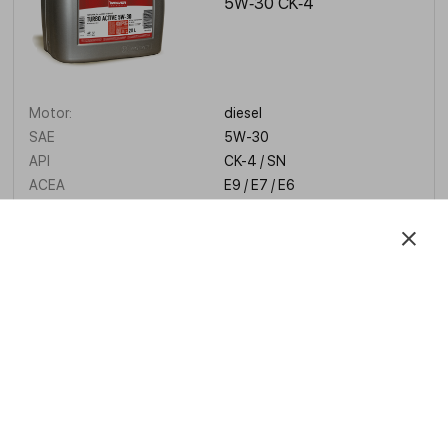
5W‑30 CK‑4
Motor:
diesel
SAE
5W-30
API
CK-4 / SN
ACEA
E9 / E7 / E6
JASO
DH-2
APRENDE MÁS
Turbo Active 10W‑40