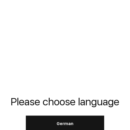
Turbo Jet 15W‑40
Motor:
diesel
SAE
15W-40
API
CI-4+ UHPD Low Evaporation
ACEA
E4 / E7
Please choose language
APRENDE MÁS
German