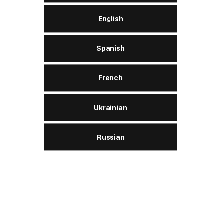
English
Turbo Evolution 10W‑40
Spanish
French
Motor:
gasolina, diesel
Ukrainian
SAE
10W-40
API
CI-4 / SL
ACEA
A3/B4 / E7
Russian
APRENDE MÁS