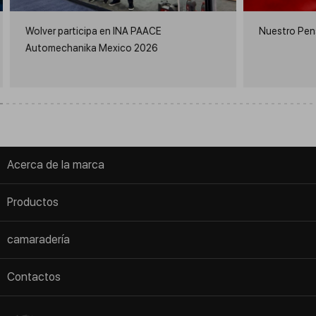
Wolver participa en INA PAACE
Nuestro Pen
Automechanika Mexico 2026
Acerca de la marca
AGB
Productos
Información sobre la empresa
Transporte ligero
camaradería
verificación de autenticidad
Vehículos comerciales
Conviértete en distribuidor
Noticias
Contactos
Motocicletas
Comercialización
Im Zollhafen 24, Köln, D-50678
Maquinaria de agricultura