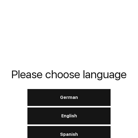
APRENDE MÁS
Verdichteröle VG 68
Please choose language
DIN
DIN 51506 VDL 46 (VBL, VCL)
German
English
APRENDE MÁS
Spanish