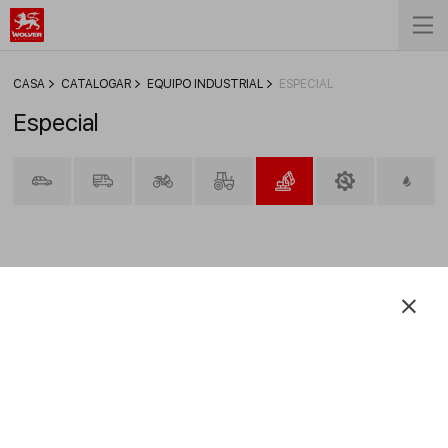
СASA
CATALOGAR
EQUIPO INDUSTRIAL
ESPECIAL
Especial
FILTRAR
Verdichteröle VG 150