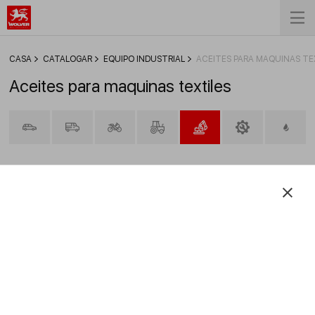
СASA
CATALOGAR
EQUIPO INDUSTRIAL
ACEITES PARA MAQUINAS TE
Aceites para maquinas textiles
FILTRAR
ProTex W 46