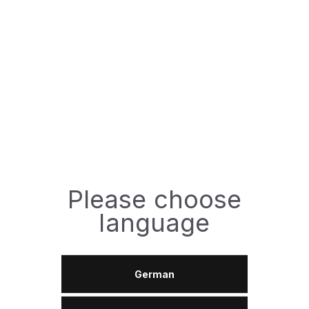
Специфікації:
ISO:
6743-3 (DVC)
Доступна фасовка
Please choose
208л
language
ЗАДАТИ ПИТАННЯ
German
Технічний паспорт (TDS)