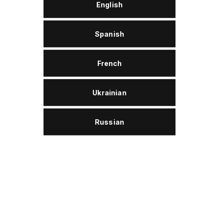
English
Утилізація відходів
Spanish
WOLVER Vakuumpumpenöl W 110 ist der
Altölkategorie 2 zuzuordnen und ist damit
French
entsorgungssicher.
Ukrainian
Russian
Опис
Wolver Vakuumpumpenöl W 110 ist ein hoch
oxidationsbeständi­ges, paraffinbasisches, eng
geschnittenes Mineralölraffinat ohne Additive, das
sich durch einen niedrigen Dampfdruck, gute
Schmierfähigkeit und eine lange Lebensdauer
auszeichnet.