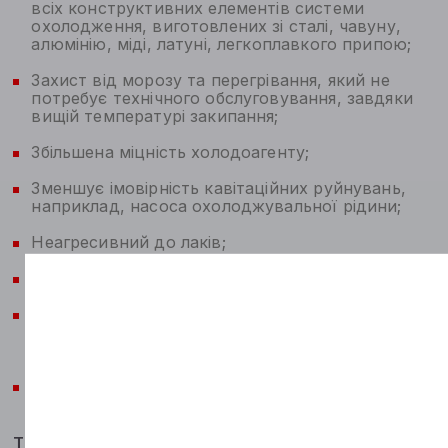
всіх конструктивних елементів системи
охолодження, виготовлених зі сталі, чавуну,
алюмінію, міді, латуні, легкоплавкого припою;
Захист від морозу та перегрівання, який не
потребує технічного обслуговування, завдяки
вищій температурі закипання;
Збільшена міцність холодоагенту;
Зменшує імовірність кавітаційних руйнувань,
наприклад, насоса охолоджувальної рідини;
Неагресивний до лаків;
Неагресивний до шлангів і ущільнювачів;
Зменшує імовірність шкідливих відкладень, що
призводить до засмічення системи
охолодження;
Запобігає піноутворенню.
Типові характеристики