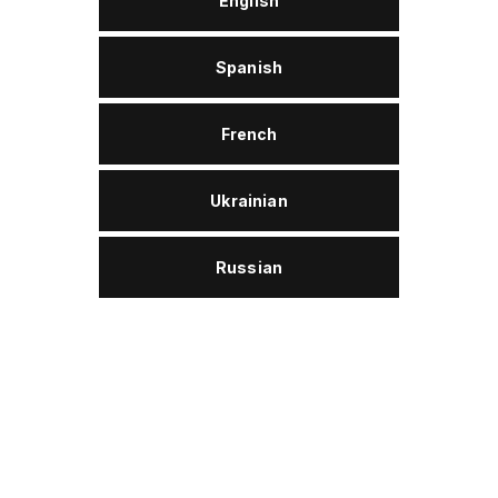
English
Spanish
Утилизация
Wolver ProTex W 32 ist der Altölkategorie 2
zuzuordnen und ist damit entsorgungssicher.
French
Ukrainian
Описание
Russian
Wolver ProTex W 32 ist ein Spezialschmierstoff auf
Basis hochwertiger mineralischer Grundöle. Spezielle
Additive gewährleisten einen sehr guten
Verschleißschutz für die Schmierung von Nadeln und
Platinen bei Rund- und Flachstrickmaschinen.
Das Produkt emulgiert schnell mit Wasser und den in
der Textilindustrie üblicherweise eingesetzten