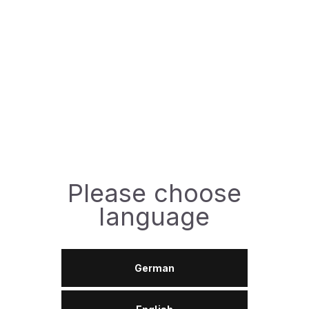
Спецификации:
ISO:
VG 32
Доступная фасовка
Please choose
208л
language
ЗАДАТЬ ВОПРОС
German
Технический паспорт (TDS)