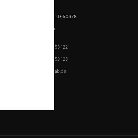
Контакты
Im Zollhafen 24, Köln, D-50678
Nordrhein Westfalen
Deutschland
tel/fax:
+49 221 982 53 122
tel/fax:
+49 221 982 53 123
e-mail:
info@wolverlab.de