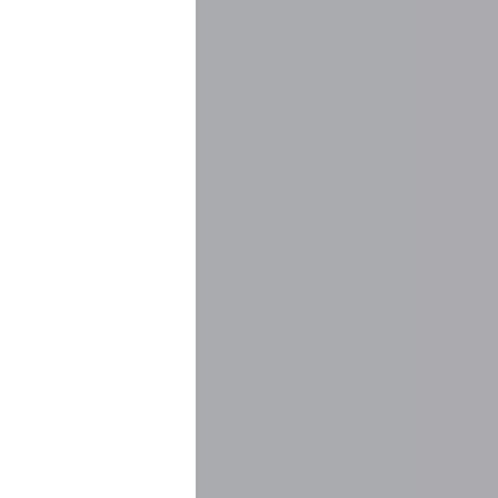
совка
ПРОС
аспорт (TDS)