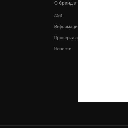
О бренде
AGB
Л
Информация о компании
К
Проверка аутентичности
М
Новости
А
И
о
С
К