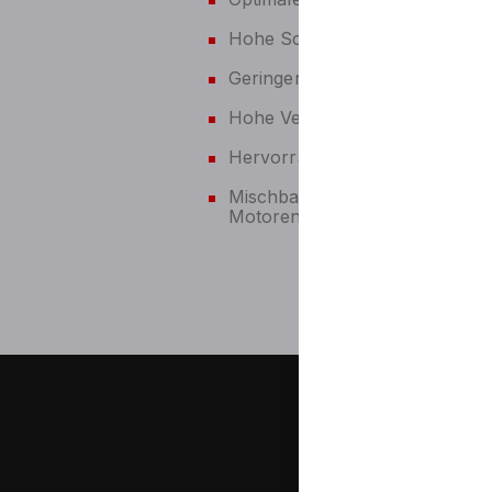
Hohe Scher- und Alterungsstabi
Geringer Ölverbrauch und Ver
Hohe Verschleißfestigkeit;
Hervorragende Motorsauberkei
Mischbar und kompatibel mit h
Motorenölen.