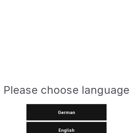
Доступная фа
1л
ЗАДАТЬ ВО
Технический п
Please choose language
German
Описание
English
rschiedenen Bedingungen;