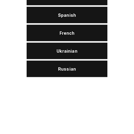
lität;
WOLVER SPECIAL RACING 
Spanish
synthetisches Hochleistung
dampfungsverlust;
Benzin- und Dieselmotore
French
wird: Generatoren, Wasser
Traktoren, Schneepflüge,
t;
effektiv in Motoren von M
Ukrainian
andelsüblichen
4T-Geräten eingesetzt wer
und hochwertigen Additive 
Russian
Anforderungen modernster