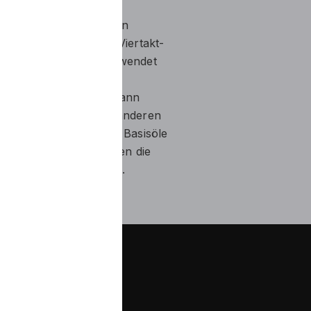
4T SAE 20W-50 ist ein
s-Motorenöl, das für Viertakt-
n von Kraftgeräten verwendet
pumpen, Kultivatoren,
 Rasenmäher usw. Es kann
otorrädern, ATVs und anderen
den. Die synthetischen Basisöle
erfüllen und übertreffen die
 Motorkonstruktionen.