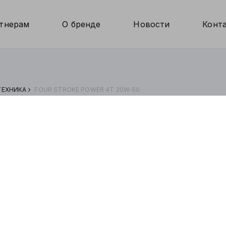
тнерам
О бренде
Новости
Конт
ЕХНИКА
FOUR STROKE POWER 4T 20W-50
Power 4T 20W-50
Спецификации
SAE:
2
API:
S
JASO:
M