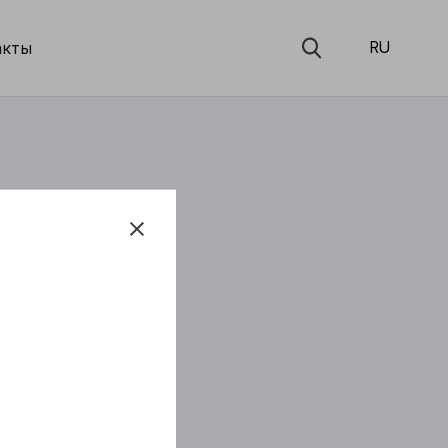
акты
RU
:
0W-50
N
A2