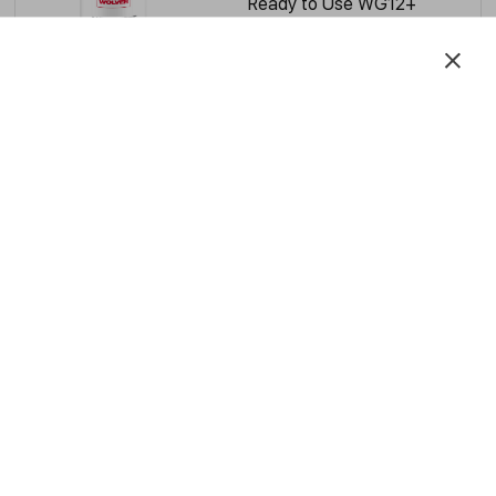
Ready to Use WG12+
Двигатель:
бензиновый, дизельный
SAE
J1034
ASTM
D3306 / D4656 / D4985
ПОДРОБНЕЕ
Antifreeze & Coolant
Concentrate WG12+