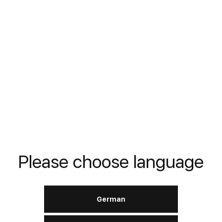
Двигатель:
бензиновый, дизельный
SAE
J1034
ASTM
D3306 / D4985
ПОДРОБНЕЕ
Antifreeze & Coolant
Ready to Use WG11
(Green)
Please choose language
German
Двигатель:
бензиновый, дизельный