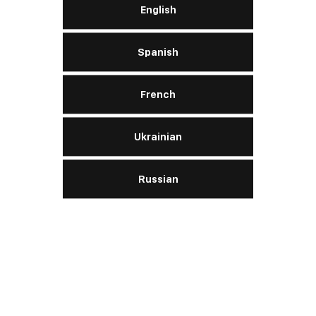
SAE
J1034
English
ASTM
D3306 / D4656 / D4985
Spanish
ПОДРОБНЕЕ
French
Ukrainian
Antifreeze & Coolant
Concentrate WG11 (Green)
Russian
Двигатель:
бензиновый, дизельный
SAE
J1034
ASTM
D3306 / D4985