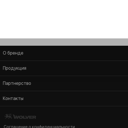
PAACE Automechanika Mexico 2026
О бренде
AGB
Продукция
Информация о компании
Легковой транспорт
Партнерство
Проверка аутентичности
Коммерческий транспорт
Стать дистрибютором
Новости
Контакты
Мототехника
Мерчендайзинг
Im Zollhafen 24, Köln, D-50678
Аграрная техника
FAQ
Nordrhein Westfalen Deutschland
Индустриальное оборудование
Соглашение о конфиденциальности