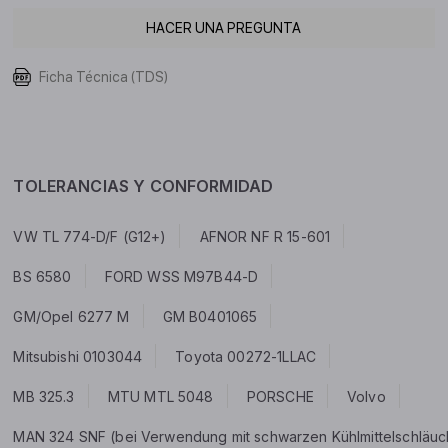
HACER UNA PREGUNTA
Ficha Técnica (TDS)
TOLERANCIAS Y CONFORMIDAD
VW TL 774-D/F (G12+)
AFNOR NF R 15-601
BS 6580
FORD WSS M97B44-D
GM/Opel 6277 M
GM B0401065
Mitsubishi 0103044
Toyota 00272-1LLAC
MB 325.3
MTU MTL 5048
PORSCHE
Volvo
MAN 324 SNF (bei Verwendung mit schwarzen Kühlmittelschläuchen