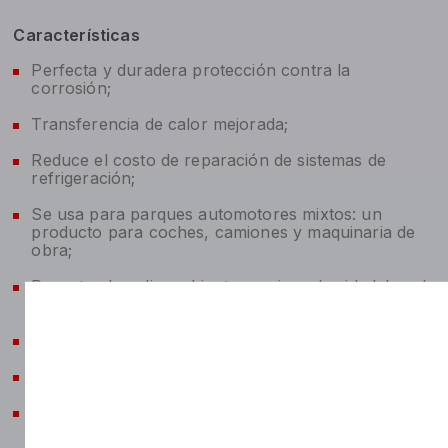
Características
Perfecta y duradera protección contra la
corrosión;
Transferencia de calor mejorada;
Reduce el costo de reparación de sistemas de
refrigeración;
Se usa para parques automotores mixtos: un
producto para coches, camiones y maquinaria de
obra;
Respeta el medio ambiente gracias a la vida laboral
bastante larga;
Evita la formación de espuma;
Compatible con mangueras y compactadores;
Compatible con lacas.