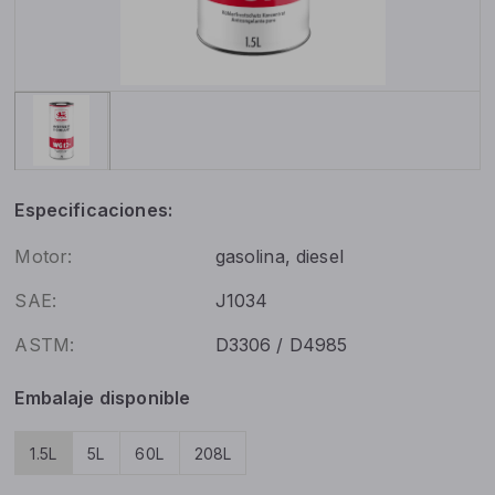
Especificaciones:
Motor:
gasolina, diesel
SAE:
J1034
ASTM:
D3306 / D4985
Embalaje disponible
1.5L
5L
60L
208L