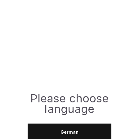
Специфікації:
SAE:
0W-20
API:
SN Plus
ACEA:
C5
Please choose
Доступна фасовка
language
1л
5л
German
ЗАДАТИ ПИТАННЯ