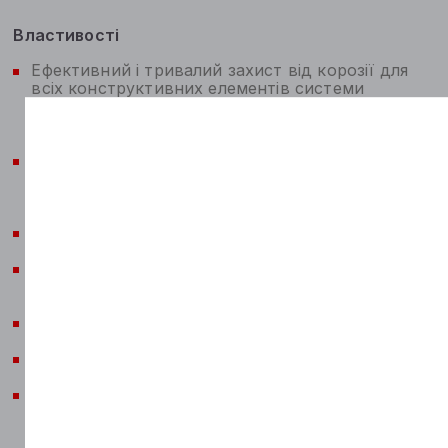
Властивості
Ефективний і тривалий захист від корозії для
всіх конструктивних елементів системи
охолодження, виготовлених зі сталі, чавуну,
алюмінію, міді, латуні, легкоплавкого припою;
Захист від морозу та перегрівання, який не
потребує технічного обслуговування, завдяки
вищій температурі закипання;
Збільшена міцність холодоагенту;
Зменшує імовірність кавітаційних руйнувань,
наприклад, насоса охолоджувальної рідини;
Неагресивний до лаків;
Неагресивний до шлангів і ущільнювачів;
Зменшує імовірність шкідливих відкладень, що
призводить до засмічення системи
охолодження;