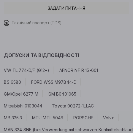
ЗАДАТИ ПИТАННЯ
Технічний паспорт (TDS)
ДОПУСКИ ТА ВІДПОВІДНОСТІ
VW TL 774-D/F (G12+)
AFNOR NF R 15-601
BS 6580
FORD WSS M97B44-D
GM/Opel 6277 M
GM B0401065
Mitsubishi 0103044
Toyota 00272-1LLAC
MB 325.3
MTU MTL 5048
PORSCHE
Volvo
MAN 324 SNF (bei Verwendung mit schwarzen Kühlmittelschläuchen