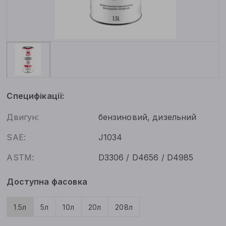
Специфікації:
Двигун:
бензиновий, дизельний
SAE:
J1034
ASTM:
D3306 / D4656 / D4985
Доступна фасовка
1.5л
5л
10л
20л
208л