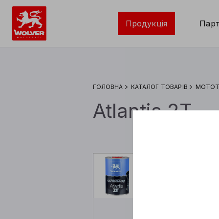
Продукція
Пар
ГОЛОВНА
КАТАЛОГ ТОВАРІВ
МОТОТ
Atlantis 2T