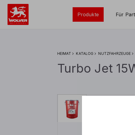
Produkte
Für Par
HEIMAT
KATALOG
NUTZFAHRZEUGE
Turbo Jet 15