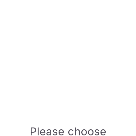
Spezifikationen:
DIN:
---
Verfügbare Verpackung
500ml
EINE FRAGE STELLEN
Technisches Datenblatt (TDS)
Please choose