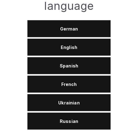
language
Nutzen
German
Universeller Schutz: Bildet einen transparenten,
extrem gleitfähigen Film, der Oberflächen vor
Verschleiß, Korrosion und Schmutzansammlungen
English
schützt.
Wasserabweisende Barriere: Schützt elektrische
Komponenten zuverlässig vor Feuchtigkeit und
Spanish
verhindert das Festfrieren von Gummidichtungen
(Türen, Motorhaube, Kofferraum) im Winter.
French
Materialpflege: Stellt die Elastizität von Gummi
wieder her, verhindert Rissbildung und verleiht
Kunststoffteilen neuen Glanz, während sie vor dem
Ukrainian
Ausbleichen durch die Sonne geschützt werden.
Geräuschminimierung: Beseitigt effektiv Quietschen
und Knarren von Kunststoffverkleidungen und
Russian
erleichtert das Gleiten von Sicherheitsgurten und
Fensterführungen.