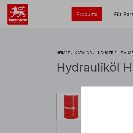
Produkte
Für Par
HEIMAT
KATALOG
INDUSTRIELLE AU
Hydrauliköl H