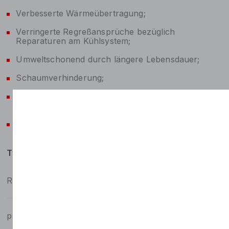
Verbesserte Wärmeübertragung;
Verringerte Regreßansprüche bezüglich
Reparaturen am Kühlsystem;
Umweltschonend durch längere Lebensdauer;
Schaumverhinderung;
Verträglichkeit mit Schlauch- und
Dichtungsmaterialien;
Verträglichkeit mit Lacken.
Typiske produktdata
Relative Dichte bei 15,6 °C, kg/m³
1119
pH-Wert 50 vol % wassrige Losung, -
8.7