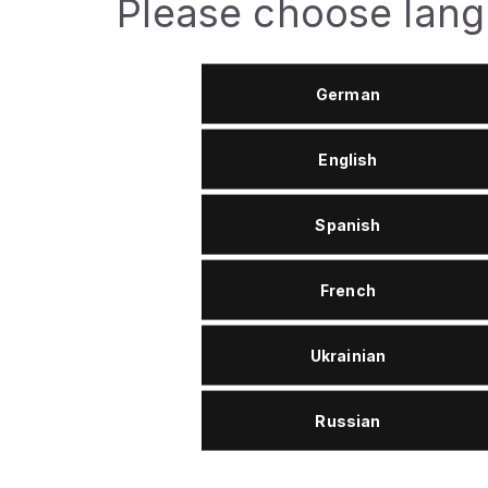
Please choose lan
Temperatura de congelacion, °C
-36
German
Viscosidad a -25 °C, mPa·s
6800
English
TBN, mgKOH/g
8.7
Spanish
Punto de inflamacion, °C
230
French
Peso especifico a 15,6 °C, kg/m³
878
Ukrainian
Russian
Descripción