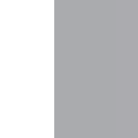
ible
PREGUNTA
(TDS)