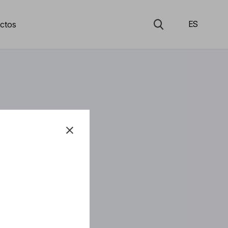
ctos
ES
s:
G 68