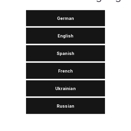
IDAD
Wolver Gleitbahnöl W 68 E
-3 (CLP)
para la lubricación de guía
German
verticales en las máquinas
13 (G)
También se recomiendan pa
English
plástico.
Debido a las buenas propi
Spanish
aceite para guías de desli
68 son compatibles con los
French
lubricantes acuosas y así 
nece a la segunda
de depósitos pegajosos sob
anto se recicla.
aceite para guías de desl
Ukrainian
plenamente los requisitos
los aceites hidráulicos (HL
Russian
para transmisiones (CLP).
El aceite para guías de de
68 está destinado para las