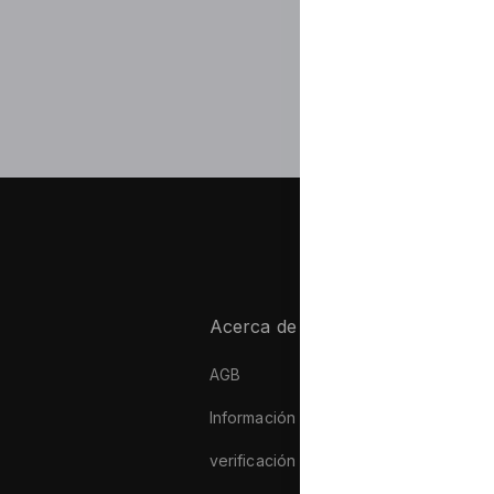
Acerca de la marca
P
AGB
T
Información sobre la empresa
V
verificación de autenticidad
M