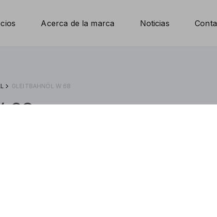
cios
Acerca de la marca
Noticias
Conta
AL
GLEITBAHNÖL W 68
W 68
Especificacione
ISO:
V