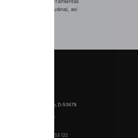
 para las máquinas - herramientas
rado y de pulido longitudinal, así
tificación redonda y
Contactos
Im Zollhafen 24, Köln, D-50678
Nordrhein Westfalen
Deutschland
tel/fax:
+49 221 982 53 122