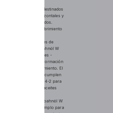
stos productos están destinados
s de deslizamiento horizontales y
-herramientas y agregados.
ra las guías con recubrimiento
edades desemulsificantes de
zamiento, Wolver Gleitbahnöl W
 materiales refrigerantes -
evitan por completo la formación
re las guías de deslizamiento. El
izamiento W 68 y W 220 cumplen
 de las normas DIN 51524-2 para
P) y DIN 51517-3 para aceites
slizamiento Wolver Gleitbahnöl W
 cargas medias (por ejemplo para