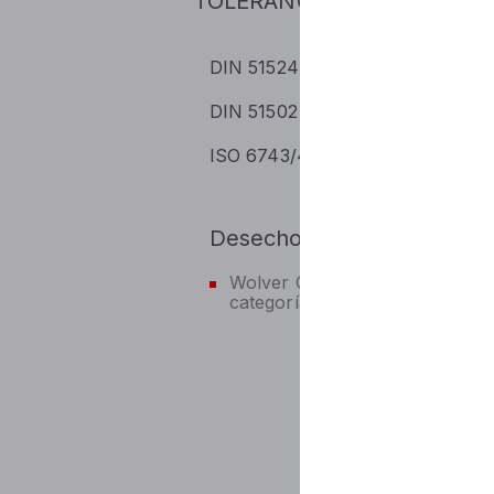
TOLERANCIAS Y CONFORM
DIN 51524-2 (HLP)
DIN 51517
DIN 51502 (CGLP)
ISO 6743-
ISO 6743/4 (HG)
Desecho
Wolver Gleitbahnöl W 68 perte
categoría de residuos y por lo t