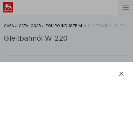
СASA
CATALOGAR
EQUIPO INDUSTRIAL
GLEITBAHNÖL W 220
Gleitbahnöl W 220