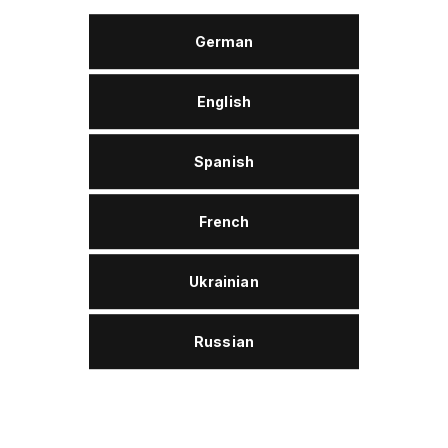
German
TOLERANCIAS Y CONFORMIDAD
English
DIN 51524-2 (HLP)
DIN 51517-3 (CLP)
Spanish
DIN 51502 (CGLP)
ISO 6743-13 (G)
ISO 6743/4 (HG)
French
Desecho
Ukrainian
Wolver Gleitbahnöl W 220 pertenece a la segunda
categoría de residuos y por lo tanto se recicla.
Russian
Descripción